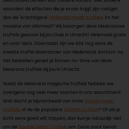
beschouwd als een wat mildere variant. Met andere
woorden: de effecten die je ervan krijgt zijn rustiger
dan de 'krachtigere'
Hollandia magic truffels
. En het
mooiste van allemaal? Wij bezorgen deze Mexicaanse
truffels gewoon bij jou thuis in Utrecht! Helemaal gratis
en voor niets. Daarnaast zijn we óók nog eens de
snelste truffel leverancier van Nederland. Kortom: na
het bestellen geniet je binnen no-time van deze
Mexicana truffels bij jou in Utrecht.
Naast de Mexicana magische truffels hebben we
overigens nog veel meer soorten in ons assortiment.
Wat dacht je bijvoorbeeld van onze
Utopia magic
truffels
, of de de populaire
Atlantis truffels
? Of als je
écht eens goed wilt trippen, dan kun je natuurlijk niet
om de
Double Vision Truffels
om. Deze pack bevat