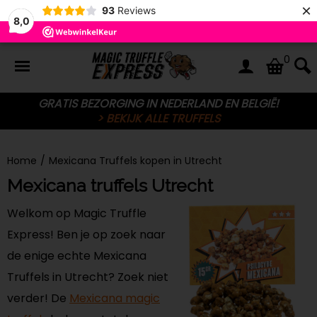
×
93
Reviews
8,0
0
GRATIS BEZORGING IN NEDERLAND EN BELGIË!
> BEKIJK ALLE TRUFFELS
Home
/
Mexicana Truffels kopen in Utrecht
Mexicana truffels Utrecht
Welkom op Magic Truffle
Express! Ben je op zoek naar
de enige echte Mexicana
Truffels in Utrecht? Zoek niet
verder! De
Mexicana magic