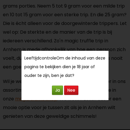
grams porties. Neem 5 tot 9 gram voor een milde trip
en 10 tot 15 gram voor een sterke trip. En die 25 gram?
Die is écht alleen voor de doorgewinterde trippers. Let
wel op: De sterkte en de manier van de trip is bij
iedereen verschillend. Zo'n magic truffle trip in
Arnhem is mede afhankelijk van hoe een persoon zich
voelt, dus truffels nemen bij een down gevoel is nooit
Leeftijdcontrole
Om de inhoud van deze
een goed idee.
pagina te bekijken dien je 18 jaar of
ouder te zijn, ben je dat?
Wil je weten welke andere truffels we nog meer in ons
assortiment hebben? Neem dan eens een kijkje in
Ja
Nee
onze
magic truffle shop
. We weten zeker dat er een
mooie optie voor je tussen zit als je in Arnhem wilt
genieten van deze geweldige schimmels!