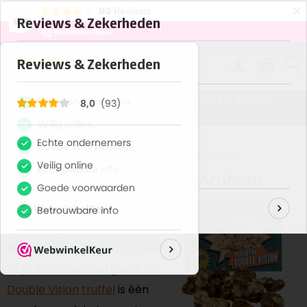
×
93
Reviews
8,0
0
GRATIS BEZORGING IN NEDERLAND EN BELGIË!
> BEKIJK ALLE TRUFFELS
Home
/
Double Vision Truffels kopen in Arnhem
Double Vision Truffels in Arnhem
Wil je Double Vision magic
truffels kopen in Arnhem?
Hier op Magic Truffle Express
zit je dan helemaal goed! De
Double Vision truffel
is één