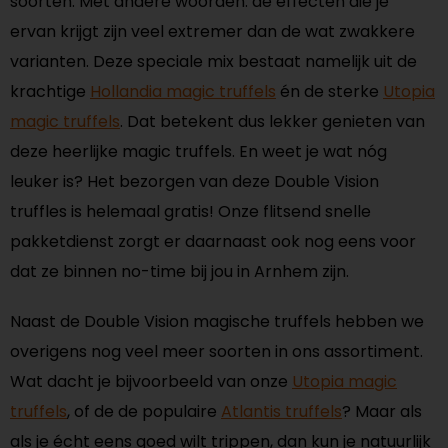
soorten. Met andere woorden: de effecten die je
ervan krijgt zijn veel extremer dan de wat zwakkere
varianten. Deze speciale mix bestaat namelijk uit de
krachtige
Hollandia magic truffels
én de sterke
Utopia
magic truffels
. Dat betekent dus lekker genieten van
deze heerlijke magic truffels. En weet je wat nóg
leuker is? Het bezorgen van deze Double Vision
truffles is helemaal gratis! Onze flitsend snelle
pakketdienst zorgt er daarnaast ook nog eens voor
dat ze binnen no-time bij jou in Arnhem zijn.
Naast de Double Vision magische truffels hebben we
overigens nog veel meer soorten in ons assortiment.
Wat dacht je bijvoorbeeld van onze
Utopia magic
truffels
, of de de populaire
Atlantis truffels
? Maar als
als je écht eens goed wilt trippen, dan kun je natuurlijk