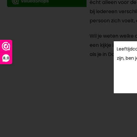
écht alleen voor de
bij iedereen verschi
persoon zich voelt, 
Wil je weten welke
een kijkje in onze
ma
Leeftijdc
als je in Dordrecht
zijn, ben 
8,0