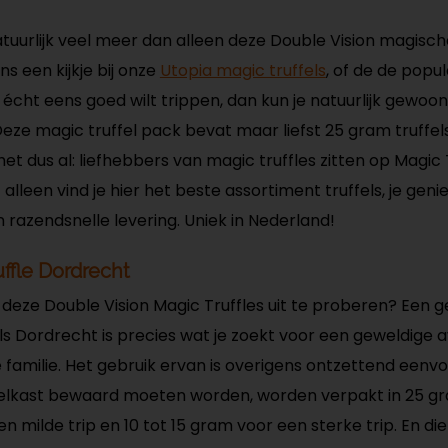
urlijk veel meer dan alleen deze Double Vision magisch
s een kijkje bij onze
Utopia magic truffels
, of de de popu
e écht eens goed wilt trippen, dan kun je natuurlijk gewoo
eze magic truffel pack bevat maar liefst 25 gram truffe
het dus al: liefhebbers van magic truffles zitten op Magic 
alleen vind je hier het beste assortiment truffels, je gen
n razendsnelle levering. Uniek in Nederland!
uffle Dordrecht
deze Double Vision Magic Truffles uit te proberen? Een 
els Dordrecht is precies wat je zoekt voor een geweldige
 je familie. Het gebruik ervan is overigens ontzettend eenv
 koelkast bewaard moeten worden, worden verpakt in 25 g
n milde trip en 10 tot 15 gram voor een sterke trip. En die