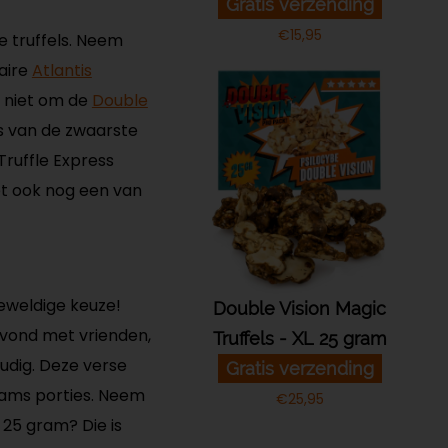
Gratis verzending
€
15,95
e truffels. Neem
laire
Atlantis
n niet om de
Double
ls van de zwaarste
Truffle Express
iet ook nog een van
geweldige keuze!
Double Vision Magic
 avond met vrienden,
Truffels - XL 25 gram
oudig. Deze verse
Gratis verzending
rams porties. Neem
€
25,95
 25 gram? Die is