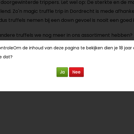
 doorgewinterde trippers. Let wel op: De sterkte en de man
llend. Zo'n magic truffle trip in Dordrecht is mede afhanke
dus truffels nemen bij een down gevoel is nooit een goed 
 andere truffels we nog meer in ons assortiment hebben
gic truffle shop
. We weten zeker dat er een mooie optie v
ontrole
Om de inhoud van deze pagina te bekijken dien je 18 jaar 
 wilt genieten van deze geweldige schimmels!
je dat?
Ja
Nee