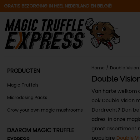
GRATIS BEZORGING IN HEEL NEDERLAND EN BELGIË!
Home
/
Double Vision
PRODUCTEN
Double Vision
Magic Truffels
Van harte welkom op 
Microdosing Packs
ook Double Vision m
Dordrecht? Dan ben 
Grow your own magic mushrooms
adres. In onze magi
groot assortiment 
DAAROM MAGIC TRUFFLE
populaire
Double Vis
EXPRESS