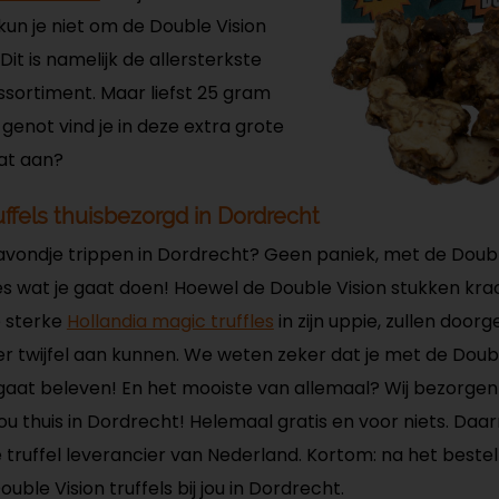
un je niet om de Double Vision
Dit is namelijk de allersterkste
assortiment. Maar liefst 25 gram
genot vind je in deze extra grote
dat aan?
uffels thuisbezorgd in Dordrecht
avondje trippen in Dordrecht? Geen paniek, met de Doub
cies wat je gaat doen! Hoewel de Double Vision stukken kr
e sterke
Hollandia magic truffles
in zijn uppie, zullen doorg
er twijfel aan kunnen. We weten zeker dat je met de Double
gaat beleven! En het mooiste van allemaal? Wij bezorgen
jou thuis in Dordrecht! Helemaal gratis en voor niets. Daa
 truffel leverancier van Nederland. Kortom: na het bestel
ble Vision truffels bij jou in Dordrecht.