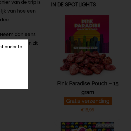
ier van de trip is
IN DE SPOTLIGHTS
lijk van hoe een
idee.
? Neem dan eens
oor je tussen zit
of ouder te
Pink Paradise Pouch – 15
gram
Gratis verzending
€
18,95