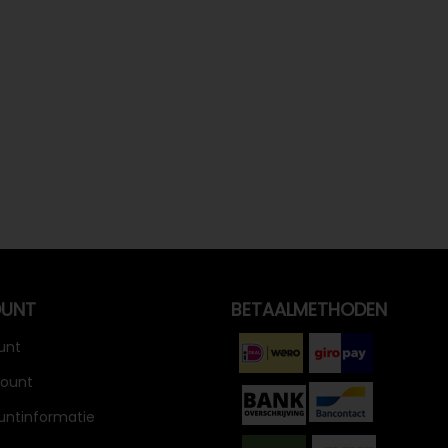
OUNT
BETAALMETHODEN
unt
count
untinformatie