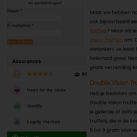
en aanbiedingen!
Naam *
Maar we hebben natu
ook bijvoorbeeld een
E-mailadres *
truffels
? Maar als j
Vision Truffels
om. D
Inschrijven
varianten! Je leest 
helemaal goed. Niet 
gratis verzending é
Double Vision Tr
Heb je besloten om 
Double Vision truff
je geliefde of zelfs
truffels, die in de
5 tot 9 gram voor ee