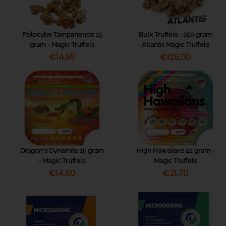
Psilocybe Tampanensis 15
Bulk Truffels - 250 gram
gram - Magic Truffels
Atlantis Magic Truffels
€
14,95
€
125,00
Dragon's Dynamite 15 gram
High Hawaiians 22 gram -
- Magic Truffels
Magic Truffels
€
14,50
€
21,70