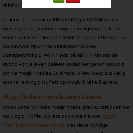
drinken). Wij zorgen voor de rest!
Je leest het dus al: in
Almere magic truffels
bestellen
was nog nooit zo eenvoudig en snel gepiept als nu.
Naast een snelle levering staat Magic Truffle Express
bekend om zijn snelle klantenservice en
klantgerichtheid. Wij zijn pas blij als jij in Almere de
avond van je leven beleeft onder het genot van zo’n
portie magic truffles. Zo simpel is het. Koop dus veilig
en snel je magic truffels op Magic Truffle Express.
Magic Truffels microdoseren Almere
Naast onze normale magic truffel packs, verkopen we
op Magic Truffle Express ook onze nieuwe
Magic
Truffle Microdoseer packs
. Met deze handige