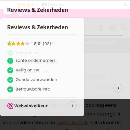
×
93
Reviews
8,0
0
GRATIS BEZORGING IN NEDERLAND EN BELGIË!
> BEKIJK ALLE TRUFFELS
Home
/
Magic Truffels kopen in Almere
Magic Truffels kopen in Almere
Wil je magic truffels kopen in Almere en omgeving?
Zoek dan niet verder! Op Magic Truffle Express vind je
de beste kwaliteit magic truffels die ook nog eens
razendsnel bij jou thuis in Almere worden bezorgd. In
veel gevallen heb je de
magic truffels
zelfs dezelfde