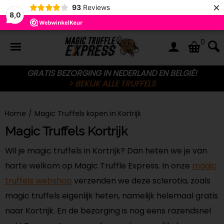
×
93
Reviews
8,0
0
GRATIS BEZORGING IN NEDERLAND EN BELGIË!
> BEKIJK ALLE TRUFFELS
Home
/
Magic Truffels kopen in Kortrijk
Magic Truffels Kortrijk
Wil je magic truffels in Kortrijk? Dan heten we je van
harte welkom op Magic Truffle Express. In onze
magic
truffels webshop
verzenden we deze sclerotia, zoals
magic truffels eigenlijk heten, namelijk helemaal gratis
naar Kortrijk. En de bezorging is nog eens razendsnel