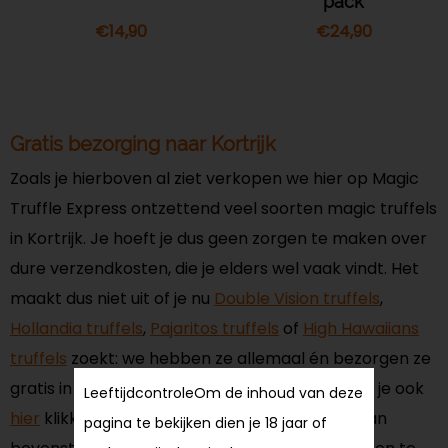
pack
€
14,90
€
24,90
Gratis bezorging naar Kortrijk
Zoals je hierboven al ziet verkopen we hier op Magic
Truffle Express ontzettend veel soorten magic truffels
in Kortrijk. Je hoeft je dus geen zorgen te maken over
dure verzendkosten, die je elders wel vaak vindt. Het
maakt dus niet uit of je nu
Double Vision truffels
,
Hollandia truffels
,
Pajaritos truffels
of
High Hawaiians
truffels
zoekt: we hebben ze allemaal én bezorgen ze
gratis in België. Voor al onze magic truffels kun je ook
Leeftijdcontrole
Om de inhoud van deze
hier
klikken. Welke trip je precies zult krijgen van
pagina te bekijken dien je 18 jaar of