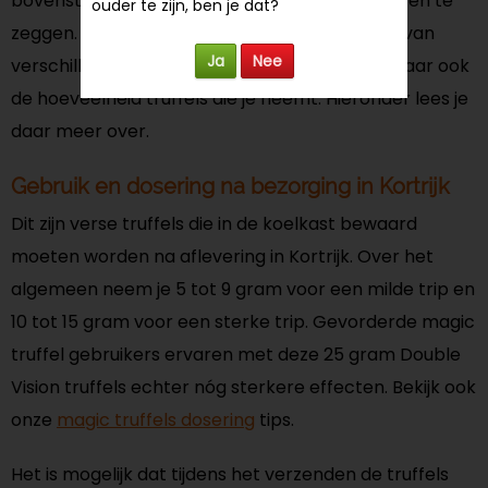
bovenstaande magic truffles, is niet van te voren te
ouder te zijn, ben je dat?
zeggen. Een psychedelische trip is afhankelijk van
Ja
Nee
verschillende factoren, zoals set en setting, maar ook
de hoeveelheid truffels die je neemt. Hieronder lees je
daar meer over.
Gebruik en dosering na bezorging in Kortrijk
Dit zijn verse truffels die in de koelkast bewaard
moeten worden na aflevering in Kortrijk. Over het
algemeen neem je 5 tot 9 gram voor een milde trip en
10 tot 15 gram voor een sterke trip. Gevorderde magic
truffel gebruikers ervaren met deze 25 gram Double
Vision truffels echter nóg sterkere effecten. Bekijk ook
onze
magic truffels dosering
tips.
Het is mogelijk dat tijdens het verzenden de truffels