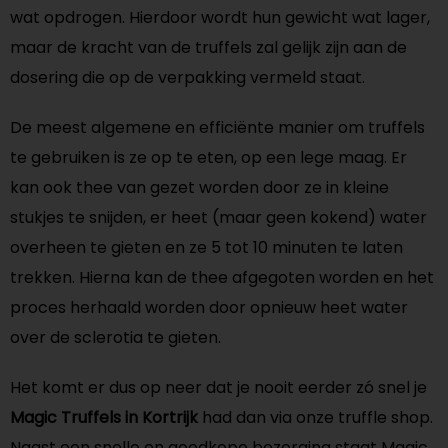
wat opdrogen. Hierdoor wordt hun gewicht wat lager,
maar de kracht van de truffels zal gelijk zijn aan de
dosering die op de verpakking vermeld staat.
De meest algemene en efficiënte manier om truffels
te gebruiken is ze op te eten, op een lege maag. Er
kan ook thee van gezet worden door ze in kleine
stukjes te snijden, er heet (maar geen kokend) water
overheen te gieten en ze 5 tot 10 minuten te laten
trekken. Hierna kan de thee afgegoten worden en het
proces herhaald worden door opnieuw heet water
over de sclerotia te gieten.
Het komt er dus op neer dat je nooit eerder zó snel je
Magic Truffels in Kortrijk
had dan via onze truffle shop.
Naast een snelle en goedkope bezorging staat Magic