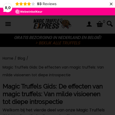
×
93
Reviews
8,0
0
GRATIS BEZORGING IN NEDERLAND EN BELGIË!
> BEKIJK ALLE TRUFFELS
Home
/
Blog
/
Magic Truffels Gids: De effecten van magic truffels: Van
milde visioenen tot diepe introspectie
Magic Truffels Gids: De effecten van
magic truffels: Van milde visioenen
tot diepe introspectie
Welkom bij het vierde deel van onze Magic Truffels