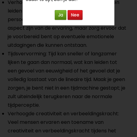
Verhoogde introspectie: Magic truffels kunnen
leiden tot diepe zelfreflectie en inzicht in
Ja
Nee
persoonlijke kwesties. Dit kan een waardevol
aspect zijn van de ervaring, maar zorg ervoor dat
je voorbereid bent op eventuele emotionele
uitdagingen die kunnen ontstaan.
Tijdsvervorming: Tijd kan sneller of langzamer
lijken te gaan dan normaal, wat kan leiden tot
een gevoel van eeuwigheid of het gevoel dat je
volledig losstaat van de lineaire tijd. Maak je geen
zorgen, je bent niet in een tijdmachine gestapt; je
zult uiteindelijk terugkeren naar de normale
tijdperceptie.
Verhoogde creativiteit en verbeeldingskracht:
Veel mensen ervaren een toename van
creativiteit en verbeeldingskracht tijdens het