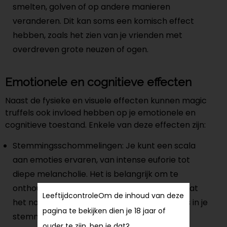
smelten, golven of op andere manieren
veranderen. Dit kan soms een komisch effect
hebben, zoals het zien van je vrienden met
overdreven grote neuzen of ogen.
Emotionele en cognitieve effecten
Naast de fysieke en visuele effecten kunnen magic
truffels ook invloed hebben op je emotionele en
cognitieve toestand. Enkele van deze effecten zijn:
Stemmingsschommelingen: Je kunt een scala
aan emoties ervaren, van intense euforie tot
diepe melancholie. Het is belangrijk om te
onthouden dat deze emoties tijdelijk zijn en dat
Leeftijdcontrole
Om de inhoud van deze
het normaal is om tijdens een trip fluctuaties in je
pagina te bekijken dien je 18 jaar of
stemming te ervaren.
ouder te zijn, ben je dat?